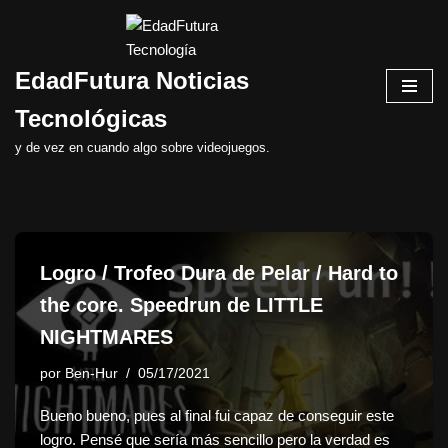
Saltar
EdadFutura Noticias
al
contenido
Tecnológicas
y de vez en cuando algo sobre videojuegos.
Logro / Trofeo Dura de Pelar / Hard to
the core. Speedrun de LITTLE
NIGHTMARES
por
Ben-Hur
05/17/2021
Bueno bueno, pues al final fui capaz de conseguir este
logro. Pensé que sería más sencillo pero la verdad es