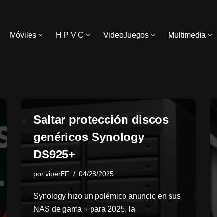
Móviles
H P V C
VideoJuegos
Multimedia
Saltar protección discos
genéricos Synology
DS925+
por
viperEF
04/28/2025
Synology hizo un polémico anuncio en sus
NAS de gama + para 2025, la