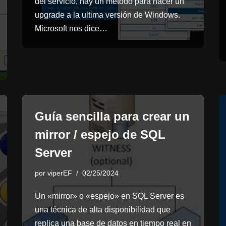
del servicio, hay un método para hacer un
upgrade a la ultima versión de Windows.
Microsoft nos dice…
Guía sencilla para crear un
mirror / espejo de SQL
Server
por
viperEF
02/25/2024
Un «mirror» o «espejo» en SQL Server es
una técnica de alta disponibilidad que
replica una base de datos en tiempo real en