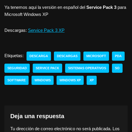
Ya tenemos aqui la versión en español del
Service Pack 3
para
Microsoft Windows XP
Descargas:
Service Pack 3 XP
Etiquetas:
DESCARGA
DESCARGAS
MICROSOFT
PDA
SEGURIDAD
SERVICE PACK
SISTEMAS OPERATIVOS
SO
SOFTWARE
WINDOWS
WINDOWS XP
XP
Deja una respuesta
Tu dirección de correo electrónico no será publicada.
Los