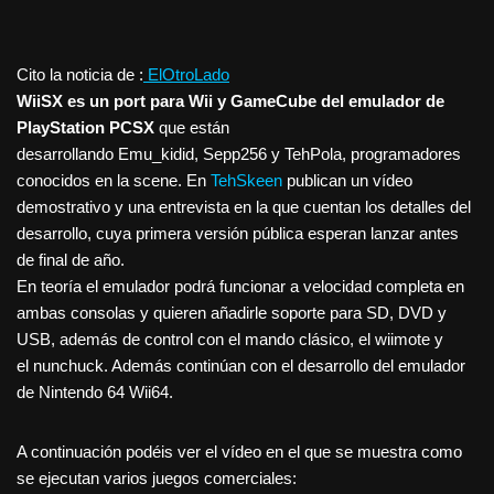
Cito la noticia de :
ElOtroLado
WiiSX es un port para Wii y GameCube del emulador de
PlayStation PCSX
que están
desarrollando
Emu_kidid
,
Sepp256
y
TehPola
, programadores
conocidos en la
scene
. En
TehSkeen
publican un vídeo
demostrativo y una entrevista en la que cuentan los detalles del
desarrollo, cuya primera versión pública esperan lanzar antes
de final de año.
En teoría el emulador podrá funcionar a velocidad completa en
ambas consolas y quieren añadirle soporte para SD, DVD y
USB, además de control con el mando clásico, el
wiimote
y
el
nunchuck
. Además continúan con el desarrollo del emulador
de Nintendo 64 Wii64.
A continuación podéis ver el vídeo en el que se muestra como
se ejecutan varios juegos comerciales: