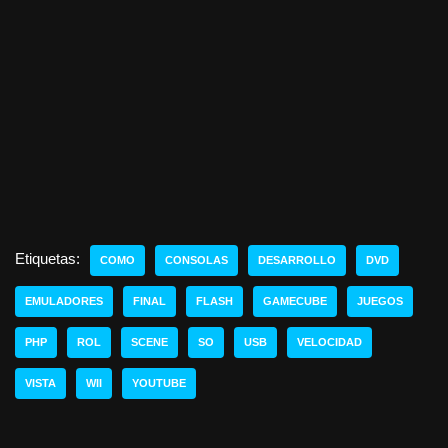
Etiquetas:
COMO
CONSOLAS
DESARROLLO
DVD
EMULADORES
FINAL
FLASH
GAMECUBE
JUEGOS
PHP
ROL
SCENE
SO
USB
VELOCIDAD
VISTA
WII
YOUTUBE