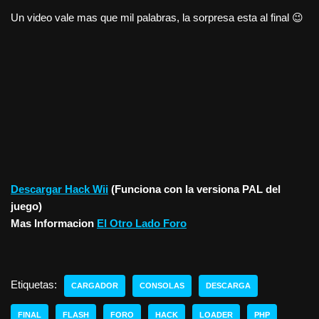
Un video vale mas que mil palabras, la sorpresa esta al final 😉
Descargar Hack Wii
(Funciona con la versiona PAL del
juego)
Mas Informacion
El Otro Lado Foro
Etiquetas:
CARGADOR
CONSOLAS
DESCARGA
FINAL
FLASH
FORO
HACK
LOADER
PHP