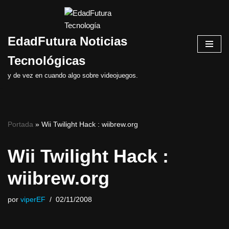
Saltar
EdadFutura Noticias
al
contenido
Tecnológicas
y de vez en cuando algo sobre videojuegos.
Portada
»
Wii Twilight Hack : wiibrew.org
Wii Twilight Hack :
wiibrew.org
por
viperEF
02/11/2008