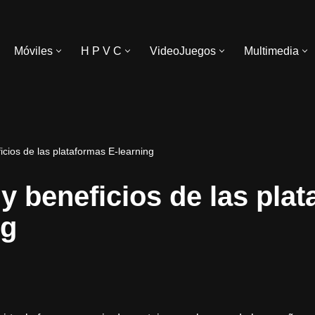
Móviles
H P V C
VideoJuegos
Multimedia
icios de las plataformas E-learning
 y beneficios de las pla
ng