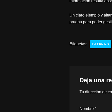
información resulta abs
Un claro ejemplo y alt
prueba para poder gesti
Etiquetas:
E-LERNING
Deja una r
Tu dirección de co
Nombre
*