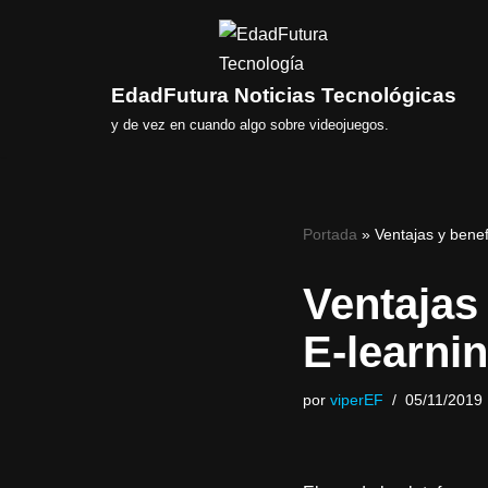
Saltar
al
EdadFutura Noticias Tecnológicas
contenido
y de vez en cuando algo sobre videojuegos.
Portada
»
Ventajas y benef
Ventajas
E-learni
por
viperEF
05/11/2019