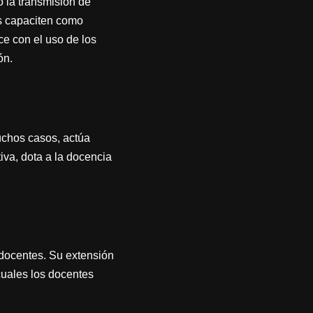
 la transmisión de
os capaciten como
e con el uso de los
ón.
uchos casos, actúa
iva, dota a la docencia
 docentes. Su extensión
cuales los docentes