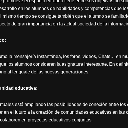
 promueve el espacio europeo tiene entre sus objetivos no sólo
esarrollo en los alumnos de habilidades y competencias que l
l mismo tiempo se consigue también que el alumno se familiaric
pecto de gran importancia en la actual sociedad de la informaci
co:
omo la mensajería instantánea, los foros, videos, Chats… en m
ue los alumnos consideren la asignatura interesante. En definit
ano al lenguaje de las nuevas generaciones.
nidad educativa:
irtuales está ampliando las posibilidades de conexión entre los
r en el futuro a la creación de comunidades educativas en las 
colaboren en proyectos educativos conjuntos.