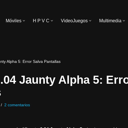
Móviles
H P V C
VideoJuegos
Multimedia
ty Alpha 5: Error Salva Pantallas
.04 Jaunty Alpha 5: Err
s
2 comentarios