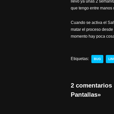
llevo ya unas 2 semani
que tengo entre manos n
Cuando se activa el Salv
matar el proceso desde 
momento hay poca cosa,
Etiquetas:
BUG
LIN
2 comentarios 
Pantallas»