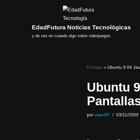
Saltar
al
EdadFutura Noticias Tecnológicas
contenido
y de vez en cuando algo sobre videojuegos.
Portada
»
Ubuntu 9.04 Jaun
Ubuntu 9
Pantalla
por
viperEF
03/11/2009