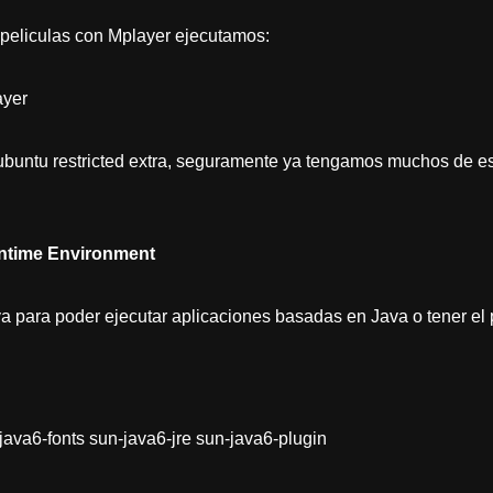
peliculas con Mplayer ejecutamos:
ayer
 ubuntu restricted extra, seguramente ya tengamos muchos de e
untime Environment
va para poder ejecutar aplicaciones basadas en Java o tener el 
-java6-fonts sun-java6-jre sun-java6-plugin