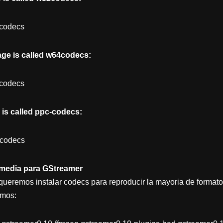
2codecs
age is called w64codecs:
4codecs
 is called ppc-codecs:
-codecs
timedia para GStreamer
 queremos instalar codecs para reproducir la mayoria de formato
amos: