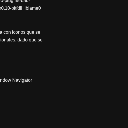
10-plugins-bad-
.10-pitfdll liblame0
ra con iconos que se
cionales, dado que se
indow Navigator