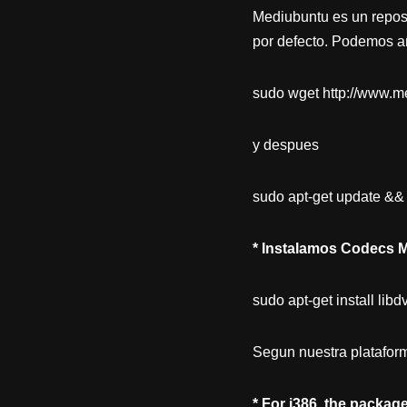
Mediubuntu es un repos
por defecto. Podemos aña
sudo wget http://www.medi
y despues
sudo apt-get update && 
* Instalamos Codecs M
sudo apt-get install lib
Segun nuestra platafo
* For i386, the packag