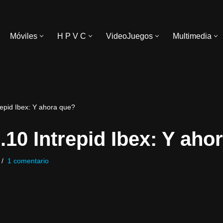
Móviles
H P V C
VideoJuegos
Multimedia
repid Ibex: Y ahora que?
.10 Intrepid Ibex: Y aho
1 comentario