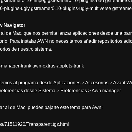
ad gstreamer0.10-ffmpeg gstreamer0.10-plugins-bad gstreamer0.
0-plugins-ugly gstreamer0.10-plugins-ugly-multiverse gstreamer0
ow Navigator
al de Mac, que nos permite lanzar aplicaciones desde una bar
torio. Para instalar AWN no necesitamos añadir repositorios adi
orios de nuestro sistema.
n-manager-trunk awn-extras-applets-trunk
demos al programa desde Aplicaciones > Accesorios > Avant W
eferencias desde Sistema > Preferencias > Awn manager
lar al de Mac, puedes bajarte este tema para Awn:
les/71511920/Transparent.tgz.html