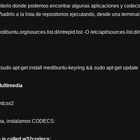
itorio donde podemos encontrar algunas aplicaciones y codecs
dirlo a la lista de repositorios ejecutando, desde una terminal
buntu.org/sources.list.d/intrepid.list -O /etc/apt/sources.list.d/
sudo apt-get install medibuntu-keyring && sudo apt-get update
ultimedia
dvdcss2
rma, instalamos CODECS:
e is called w32codecs: