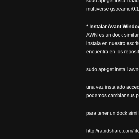
sudo apt-get install fa
multiverse gstreamer0.1
* Instalar Avant Wind
AWN es un dock similar 
instala en nuestro escri
encuentra en los reposit
sudo apt-get install aw
una vez instalado acce
podemos cambiar sus pr
para tener un dock simi
http://rapidshare.com/fi