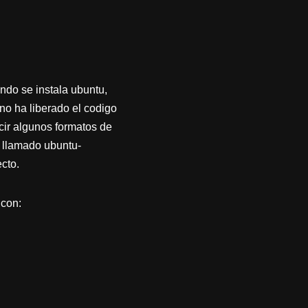
ndo se instala ubuntu,
no ha liberado el codigo
cir algunos formatos de
 llamado ubuntu-
cto.
 con: