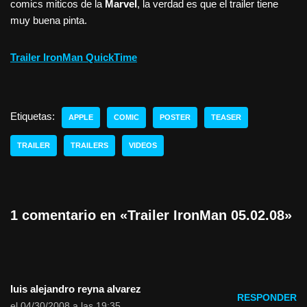
comics miticos de la
Marvel
, la verdad es que el trailer tiene
muy buena pinta.
Trailer IronMan QuickTime
Etiquetas:
APPLE
COMIC
POSTER
TEASER
TRAILER
TRAILERS
VIDEOS
1 comentario en «Trailer IronMan 05.02.08»
luis alejandro reyna alvarez
RESPONDER
el 04/30/2008 a las 19:35