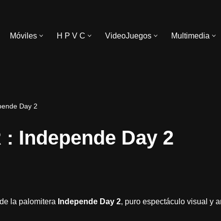
Móviles
H P V C
VideoJuegos
Multimedia
pende Day 2
: Independe Day 2
 de la palomitera
Independe Day 2
, puro espectáculo visual y 