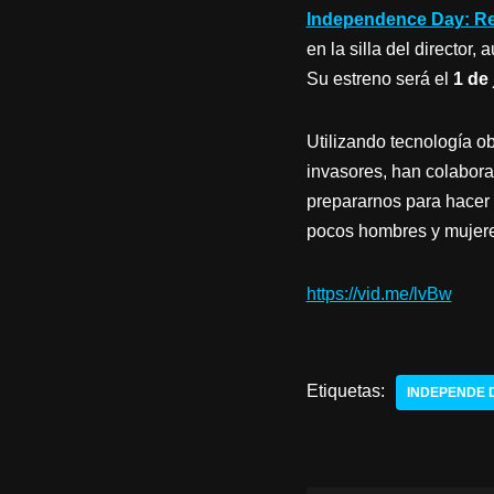
Independence Day: R
en la silla del director,
Su estreno será el
1 de 
Utilizando tecnología ob
invasores, han colabor
prepararnos para hacer f
pocos hombres y mujeres
https://vid.me/lvBw
Etiquetas:
INDEPENDE 