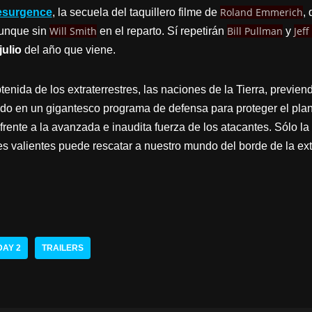
Roland Emmerich
esurgence
, la secuela del taquillero filme de
,
Will Smith
Bill Pullman
Jef
 aunque sin
en el reparto. Sí repetirán
y
julio
del año que viene.
tenida de los extraterrestres, las naciones de la Tierra, previen
ado en un gigantesco programa de defensa para proteger el pla
rente a la avanzada e inaudita fuerza de los atacantes. Sólo la
 valientes puede rescatar a nuestro mundo del borde de la ext
DAY 2
TRAILERS