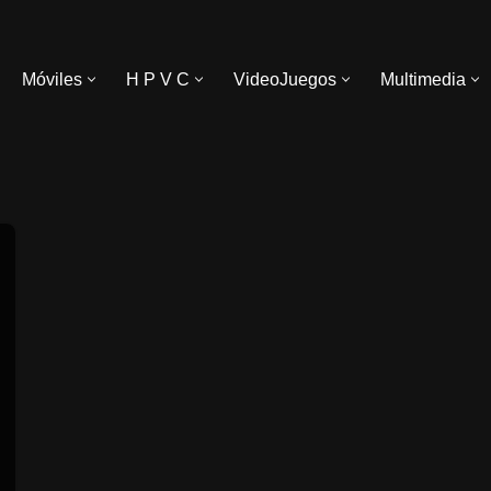
Móviles
H P V C
VideoJuegos
Multimedia