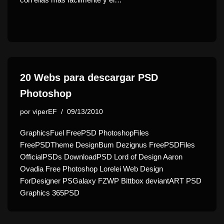
20 Webs para descargar PSD
Photoshop
por
viperEF
09/13/2010
GraphicsFuel FreePSD PhotoshopFiles
FreePSDTheme DesignBum Dezignus FreePSDFiles
OfficialPSDs DownloadPSD Lord of Design Aaron
Ovadia Free Photoshop Lorelei Web Design
ForDesigner PSGalaxy FZWP Bittbox deviantART PSD
Graphics 365PSD