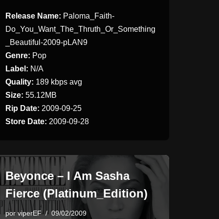
Release Name:
Paloma_Faith-
Do_You_Want_The_Thruth_Or_Something
_Beautiful-2009-pLAN9
Genre:
Pop
Label:
N/A
Quality:
189
kbps avg
Size:
55.12MB
Rip Date:
2009-09-25
Store Date:
2009-09-28
Beyonce – I Am Sasha
Fierce (Platinum_Edition)
por
viperEF
09/02/2009