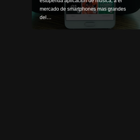
estupenda aplicación de música, a el
mercado de smartphones mas grandes
del…