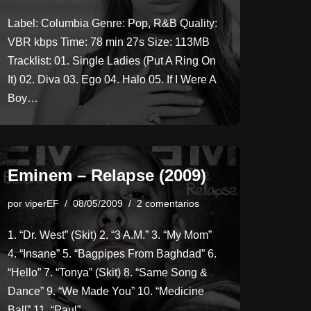
Label: Columbia Genre: Pop, R&B Quality:
VBR kbps Time: 78 min 27s Size: 113MB
Tracklist: 01. Single Ladies (Put A Ring On
It) 02. Diva 03. Ego 04. Halo 05. If I Were A
Boy…
Eminem – Relapse (2009)
por
viperEF
08/05/2009
2 comentarios
1. “Dr. West” (Skit) 2. “3 A.M.” 3. “My Mom”
4. “Insane” 5. “Bagpipes From Baghdad” 6.
“Hello” 7. “Tonya” (Skit) 8. “Same Song &
Dance” 9. “We Made You” 10. “Medicine
Ball” 11. “Paul”…