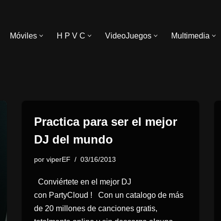
Móviles
H P V C
VideoJuegos
Multimedia
Practica para ser el mejor
DJ del mundo
por
viperEF
03/16/2013
Conviértete en el mejor DJ
con PartyCloud ! Con un catalogo de más
de 20 millones de canciones gratis,