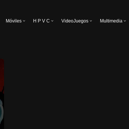
Móviles
H P V C
VideoJuegos
Multimedia