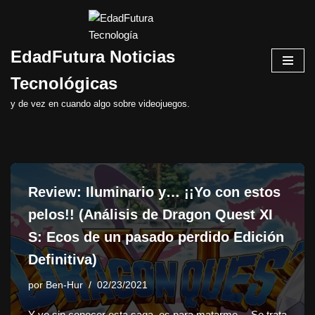
Saltar
EdadFutura Noticias
al
contenido
Tecnológicas
y de vez en cuando algo sobre videojuegos.
Review: Iluminario y… ¡¡Yo con estos
pelos!! (Análisis de Dragon Quest XI
S: Ecos de un pasado perdido Edición
Definitiva)
por
Ben-Hur
02/23/2021
Y yo sin conocer esta saga, es para matarme… Se trata