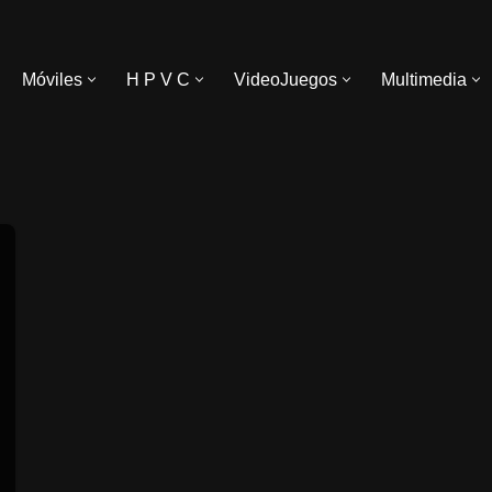
Móviles
H P V C
VideoJuegos
Multimedia