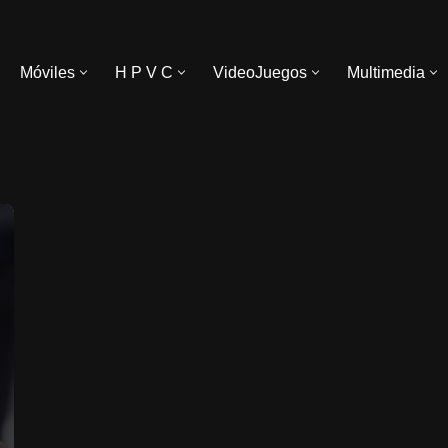
Móviles
H P V C
VideoJuegos
Multimedia