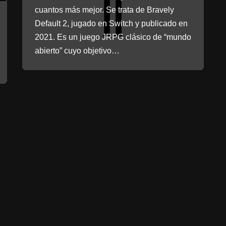
cuantos más mejor. Se trata de Bravely
Default 2, jugado en Switch y publicado en
2021. Es un juego JRPG clásico de “mundo
abierto” cuyo objetivo…