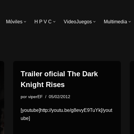
Móviles
H P V C
VideoJuegos
Multimedia
Trailer oficial The Dark
Knight Rises
por
viperEF
05/02/2012
[youtube]http://youtu.be/g8evyE9TuYk[/yout
ube]