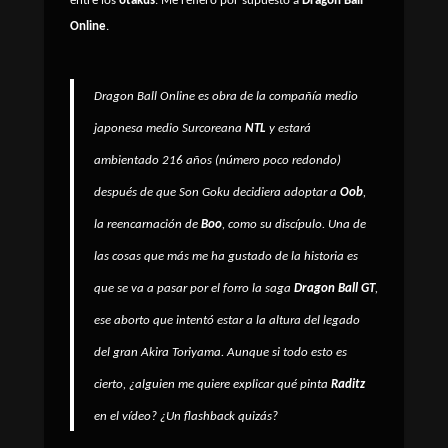
entre los
otakus
. Me refiero por supuesto a
Dragon Ball
Online
.
Dragon Ball Online es obra de la compañía medio
japonesa medio Surcoreana
NTL
y estará
ambientado 216 años (número poco redondo)
después de que
Son Goku
decidiera adoptar a
Oob
,
la reencarnación de
Boo
, como su discípulo. Una de
las cosas que más me ha gustado de la historia es
que se va a pasar por el forro la saga
Dragon Ball GT
,
ese aborto que intentó estar a la altura del legado
del gran
Akira Toriyama
. Aunque si todo esto es
cierto, ¿alguien me quiere explicar qué pinta
Raditz
en el vídeo? ¿Un flashback quizás?