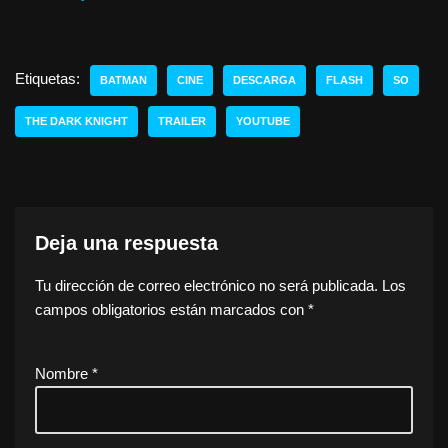
Etiquetas:
BATMAN
CINE
DESCARGA
FLASH
SO
THE DARK KNIGHT
TRAILER
YOUTUBE
Deja una respuesta
Tu dirección de correo electrónico no será publicada.
Los
campos obligatorios están marcados con
*
Nombre
*