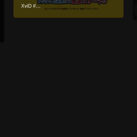
XviD #…