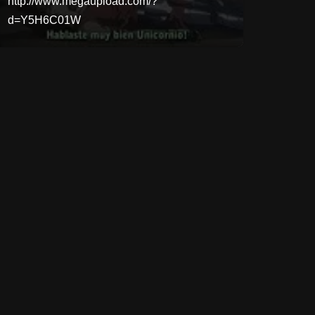
http://www.megaupload.com/?
d=Y5H6C01W