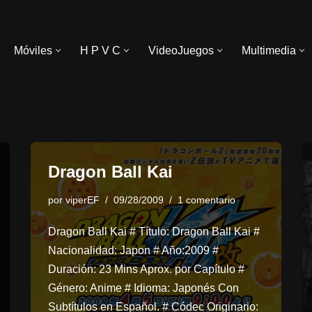
Móviles
H P V C
VideoJuegos
Multimedia
Dragon Ball Kai
por
viperEF
09/28/2009
1 comentario
Dragon Ball Kai # Título: Dragon Ball Kai #
Nacionalidad: Japon # Año:2009 #
Duración: 23 Mins Aprox. por Capítulo #
Género: Anime # Idioma: Japonés Con
Subtítulos en Español. # Códec Originario: