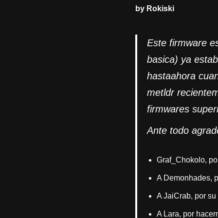
by Rokiski
Este firmware es
basica) ya esta
hastaahora cuand
metldr recientem
firmwares superi
Ante todo agrad
Graf_Chokolo, por
A Demonhades, por
A JaiCrab, por su
A Lara, por hacerm