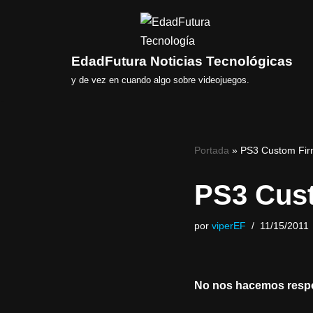
Saltar
al
EdadFutura Noticias Tecnológicas
contenido
y de vez en cuando algo sobre videojuegos.
Portada
»
PS3 Custom Fir
PS3 Cus
por
viperEF
11/15/2011
No nos hacemos resp