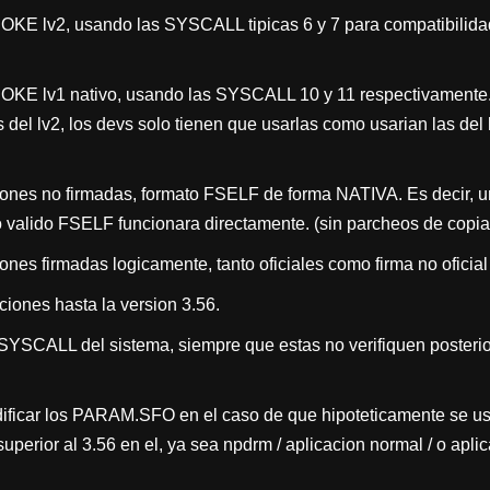
OKE lv2, usando las SYSCALL tipicas 6 y 7 para compatibili
OKE lv1 nativo, usando las SYSCALL 10 y 11 respectivament
 del lv2, los devs solo tienen que usarlas como usarian las del 
ones no firmadas, formato FSELF de forma NATIVA. Es decir, u
 valido FSELF funcionara directamente. (sin parcheos de copia
nes firmadas logicamente, tanto oficiales como firma no oficial 
ciones hasta la version 3.56.
 SYSCALL del sistema, siempre que estas no verifiquen posteri
dificar los PARAM.SFO en el caso de que hipoteticamente se u
uperior al 3.56 en el, ya sea npdrm / aplicacion normal / o apl