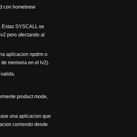
dad con homebrew
e. Estas SYSCALL se
lv2 pero afectando al
na aplicacion npdrm o
 de memoria en el lv2).
valida.
ormente product mode,
sase una aplicacion que
icacion corriendo desde