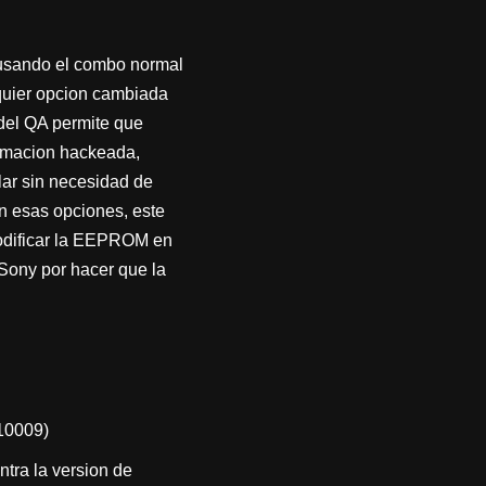
usando el combo normal
lquier opcion cambiada
 del QA permite que
ormacion hackeada,
lar sin necesidad de
n esas opciones, este
modificar la EEPROM en
 Sony por hacer que la
010009)
ntra la version de