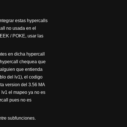
tegrar estas hypercalls
all no usada en el
PEEK / POKE, usar las
tes en dicha hypercall
a hypercall chequea que
(alguien que entienda
lo del lv1), el codigo
sta version del 3.56 MA
 lv1 el mapeo ya no es
rcall pues no es
ntre subfunciones.