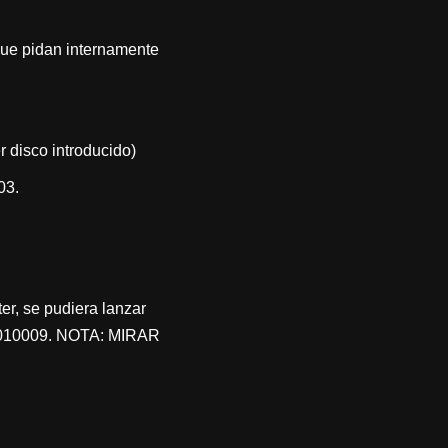
que pidan internamente
 disco introducido)
03.
r, se pudiera lanzar
x80010009. NOTA: MIRAR
.