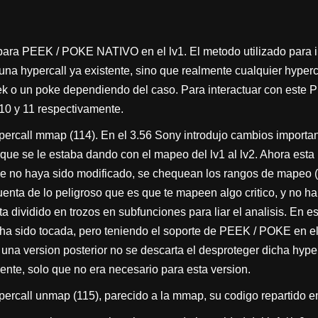
ara PEEK / POKE NATIVO en el lv1. El metodo utilizado para in
 una hypercall ya existente, sino que realmente cualquier hyperc
k o un poke dependiendo del caso. Para interactuar con este 
0 y 11 respectivamente.
ercall mmap (114). En el 3.56 Sony introdujo cambios importan
o que se le estaba dando con el mapeo del lv1 al lv2. Ahora est
ve no haya sido modificado, se chequean los rangos de mapeo 
enta de lo peligroso que es que te mapeen algo critico, y no hab
ta dividido en trozos en subfunciones para liar el analisis. En e
 ha sido tocada, pero teniendo el soporte de PEEK / POKE en el
 una version posterior no se descarta el desproteger dicha hype
nte, solo que no era necesario para esta version.
ercall unmap (115), parecido a la mmap, su codigo repartido e