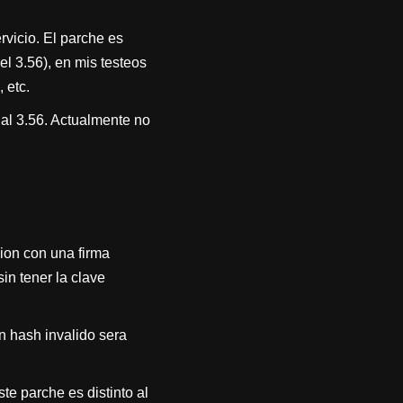
rvicio. El parche es
l 3.56), en mis testeos
 etc.
al 3.56. Actualmente no
ion con una firma
in tener la clave
n hash invalido sera
te parche es distinto al