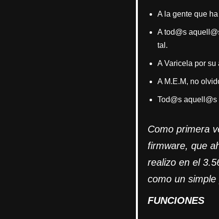
A la gente que ha
A tod@s aquell@s 
tal.
A Varicela por su
A M.E.M, no olvid
Tod@s aquell@s qu
Como primera ve
firmware, que a
realizo en el 3.
como un simple 
FUNCIONES