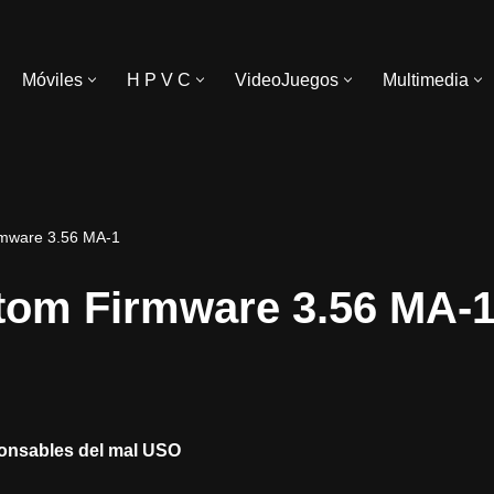
Móviles
H P V C
VideoJuegos
Multimedia
mware 3.56 MA-1
tom Firmware 3.56 MA-
onsables del mal USO