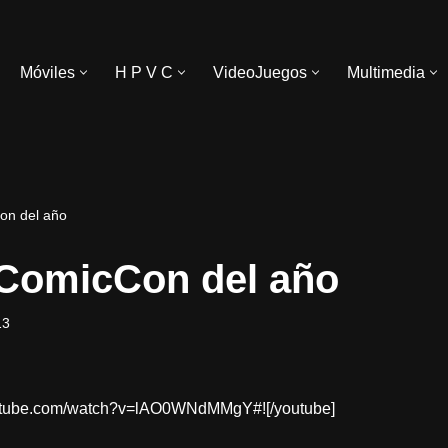
Móviles
H P V C
VideoJuegos
Multimedia
on del año
ComicCon del año
13
outube.com/watch?v=lAO0WNdMMgY#![/youtube]