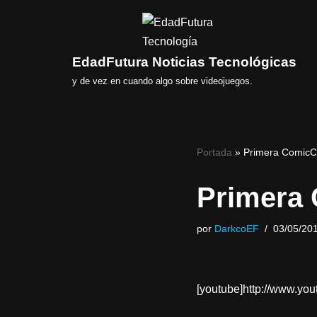
Saltar
al
EdadFutura Noticias Tecnológicas
contenido
y de vez en cuando algo sobre videojuegos.
Portada
»
Primera ComicC
Primera 
por
DarkcoEF
03/05/20
[youtube]http://www.y