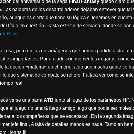
ración del aniversario de la saga
Final Fantasy
quedó claro qu
o. Las palabras de los desarrolladores dejaban entrever que ta
año, aunque es cierto que tiene su lógica si tenemos en cuen
del título en cuestión. Hasta este fin de semana, donde se han 
en París.
 cosa, pero en las dos imágenes que hemos podido disfrutar 
talles importantes. Por un lado son momentos in-game, cómo va 
e la opción «materia» en el menú, algo que mucha gente se ha
 lo que sistema de combate se refiere. Faltará ver como se int
iempo real.
rece verse una barra
ATB
junto al lugar de los parámetros HP.
 que el juego no tendrá fuego amigo, algo que podía ser moles
enar a los compañeros que se escaparan. En la segunda image
rimer jefe final. A falta de detalles menos es nada. También he
m Hearts III.