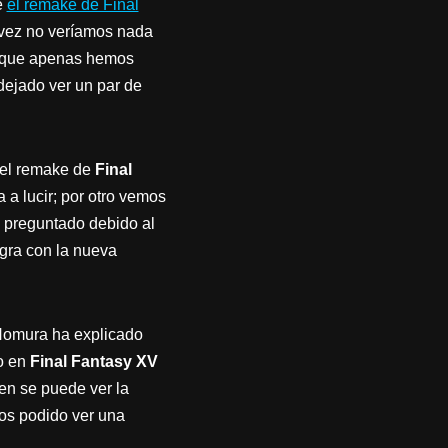
e
el remake de Final
l vez no veríamos nada
ta que apenas hemos
dejado ver un par de
del remake de
Final
a lucir; por otro vemos
 preguntado debido al
egra con la nueva
 Nomura ha explicado
to en
Final Fantasy XV
n se puede ver la
mos podido ver una