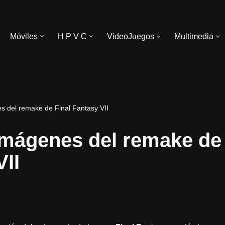
Móviles
H P V C
VideoJuegos
Multimedia
 del remake de Final Fantasy VII
mágenes del remake de 
VII