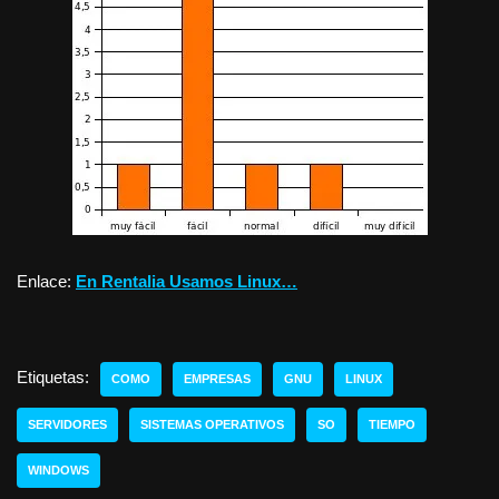
Enlace:
En Rentalia Usamos Linux…
Etiquetas:
COMO
EMPRESAS
GNU
LINUX
SERVIDORES
SISTEMAS OPERATIVOS
SO
TIEMPO
WINDOWS