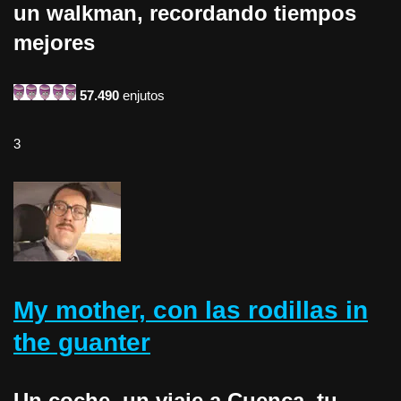
un walkman, recordando tiempos
mejores
57.490
enjutos
3
My mother, con las rodillas in
the guanter
Un coche, un viaje a Cuenca, tu