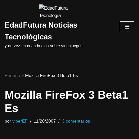
Saltar
EdadFutura Noticias
al
contenido
Tecnológicas
y de vez en cuando algo sobre videojuegos.
Portada
»
Mozilla FireFox 3 Beta1 Es
Mozilla FireFox 3 Beta1
Es
por
viperEF
11/20/2007
3 comentarios