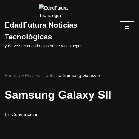
Saltar
EdadFutura Noticias
al
contenido
Tecnológicas
y de vez en cuando algo sobre videojuegos.
Portada
»
Moviles | Tablets
»
Samsung Galaxy SII
Samsung Galaxy SII
En Construccion