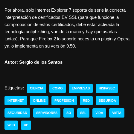
Por ahora, sólo Internet Explorer 7 soporta de serie la correcta
interpretación de certificados EV SSL (para que funcione la
comprobación de estos certificados, debe estar activada la
tecnología antiphishing, van de la mano y hay que usarlas
juntas). Para que Firefox 2 lo soporte necesita un plugin y Opera
ya lo implementa en su versión 9.50.
Autor: Sergio de los Santos
Etiquetas:
CIENCIA
COMO
EMPRESAS
HISPASEC
INTERNET
ONLINE
PROFESION
RED
SEGURIDA
SEGURIDAD
SERVIDORES
SO
SSL
VIDA
VISTA
WEB
XP