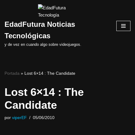
Saltar
EdadFutura Noticias
al
contenido
Tecnológicas
y de vez en cuando algo sobre videojuegos.
Portada
»
Lost 6×14 : The Candidate
Lost 6×14 : The
Candidate
por
viperEF
05/06/2010