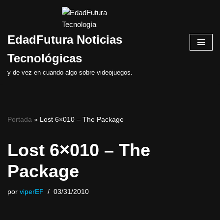
Saltar
EdadFutura Noticias
al
contenido
Tecnológicas
y de vez en cuando algo sobre videojuegos.
Portada
»
Lost 6×010 – The Package
Lost 6×010 – The
Package
por
viperEF
03/31/2010