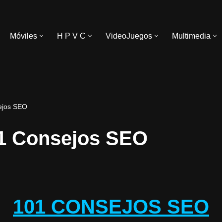
Móviles
H P V C
VideoJuegos
Multimedia
ejos SEO
1 Consejos SEO
101 CONSEJOS SEO