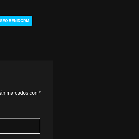
SEO BENIDORM
stán marcados con
*