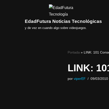
Saltar
al
EdadFutura Noticias Tecnológicas
contenido
y de vez en cuando algo sobre videojuegos.
Portada
»
LINK: 101 Cons
LINK: 10
por
viperEF
09/03/2010