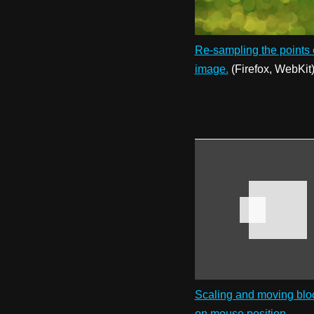
Re-sampling the points 
image.
(Firefox, WebKit
Scaling and moving blo
on mouse position.