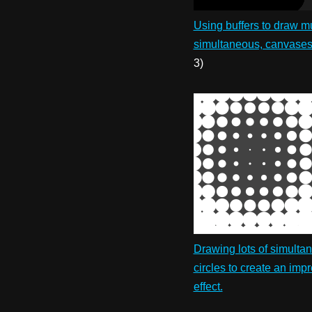
Using buffers to draw mu
simultaneous, canvases
3)
Drawing lots of simulta
circles to create an imp
effect.