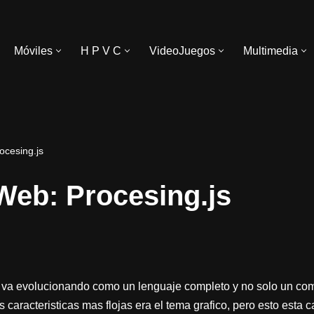
Móviles
H P V C
VideoJuegos
Multimedia
ocesing.js
 Web: Procesing.js
 va evolucionando como un lenguaje completo y no solo un co
s caracteristicas mas flojas era el tema grafico, pero esto est