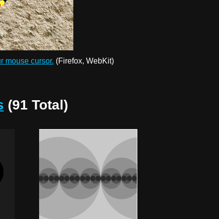
r mouse cursor.
(Firefox, WebKit)
s
(91 Total)