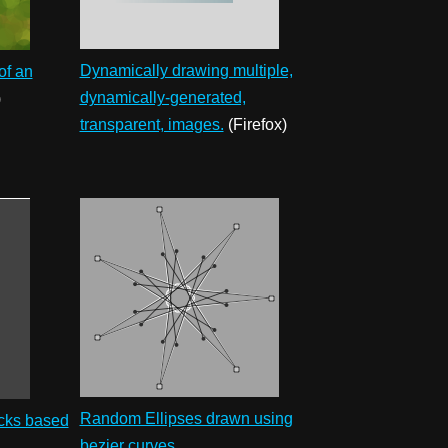
Dynamically drawing multiple,
of an
dynamically-generated,
)
transparent, images.
(Firefox)
Random Ellipses drawn using
cks based
bezier curves.