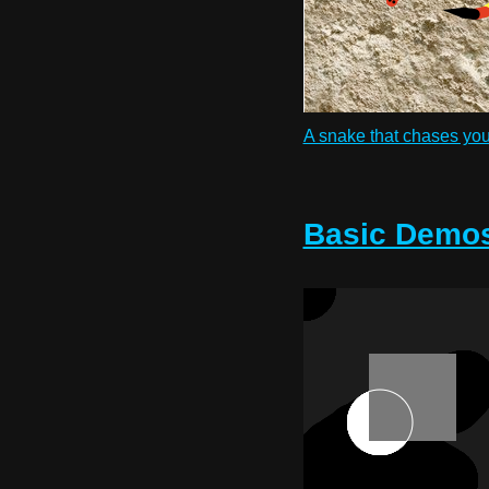
A snake that chases you
Basic Demo