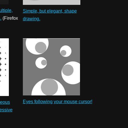
ltiple,
Simple, but elegant, shape
.
(Firefox
drawing.
Eyes following your mouse cursor!
neous
ressive