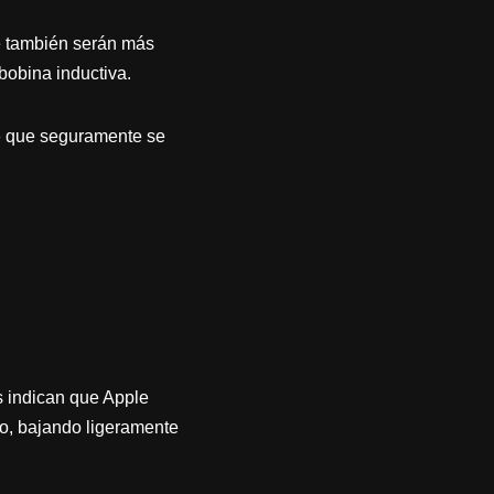
e también serán más
bobina inductiva.
o
que seguramente se
s indican que Apple
o, bajando ligeramente