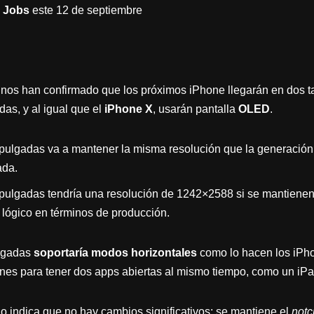
e Jobs
este 12 de septiembre
s nos han confirmado que los próximos iPhone llegarán en dos 
as, y al igual que el
iPhone X
, usarán pantalla
OLED
.
pulgadas va a mantener la misma resolución que la generación
ada.
pulgadas tendría una resolución de 1242×2588 si se mantienen 
 lógico en términos de producción.
ulgadas
soportaría modos horizontales
como lo hacen los iPho
nes para tener dos apps abiertas al mismo tiempo, como un iPa
do indica que no hay cambios significativos: se mantiene el
notc