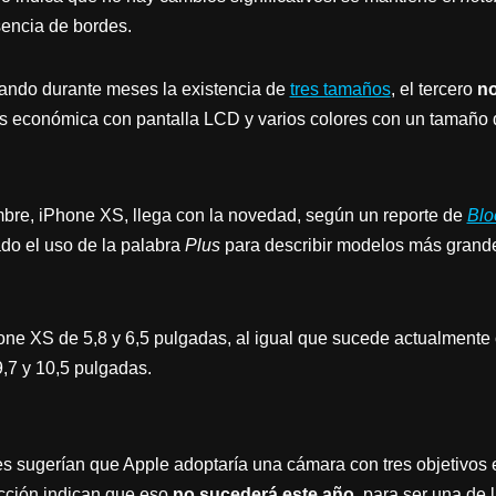
sencia de bordes.
ndo durante meses la existencia de
tres tamaños
, el tercero
no
s económica con pantalla LCD y varios colores con un tamaño 
bre, iPhone XS, llega con la novedad, según un reporte de
Blo
do el uso de la palabra
Plus
para describir modelos más grand
e XS de 5,8 y 6,5 pulgadas, al igual que sucede actualmente 
,7 y 10,5 pulgadas.
es sugerían que Apple adoptaría una cámara con tres objetivos e
cción indican que eso
no sucederá este año
, para ser una de