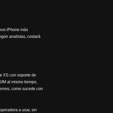
uevo iPhone más
gún analistas, costará
ne XS con soporte de
 SIM al mismo tiempo,
ternos, como sucede con
operadora a usar, sin