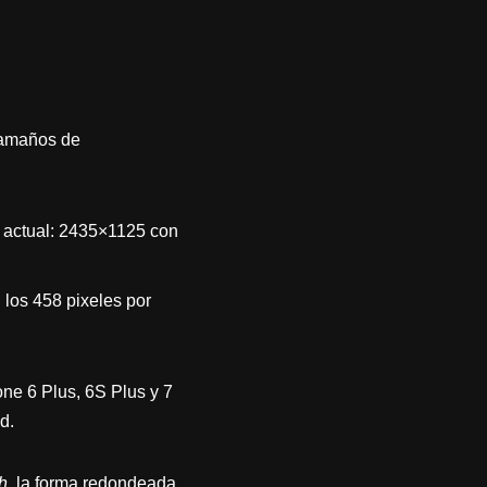
tamaños de
 actual: 2435×1125 con
los 458 pixeles por
ne 6 Plus, 6S Plus y 7
d.
h
, la forma redondeada