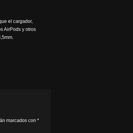
que el cargador,
os AirPods y otros
 3,5mm.
stán marcados con
*