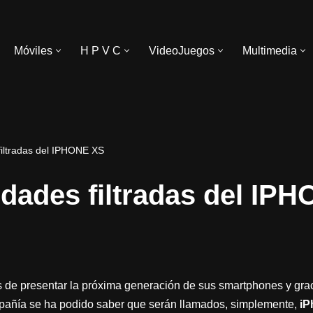
Móviles
H P V C
VideoJuegos
Multimedia
iltradas del IPHONE XS
dades filtradas del IP
s de presentar la próxima generación de sus smartphones y graci
pañía se ha podido saber que serán llamados, simplemente,
iP