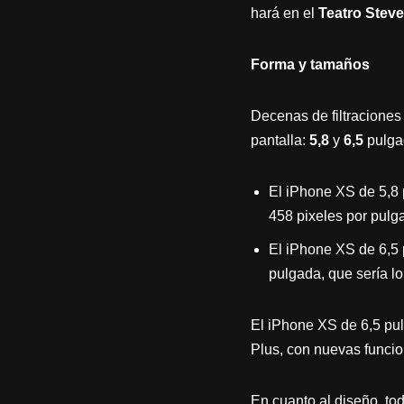
hará en el
Teatro Stev
Forma y tamaños
Decenas de filtracione
pantalla:
5,8
y
6,5
pulgad
El iPhone XS de 5,8 
458 pixeles por pulg
El iPhone XS de 6,5 
pulgada, que sería lo
El iPhone XS de 6,5 p
Plus, con nuevas funcio
En cuanto al diseño, to