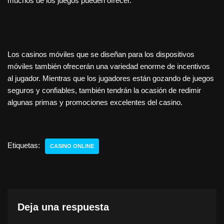
muchos de los juegos pueden ofrecer.
Los casinos móviles que se diseñan para los dispositivos
móviles también ofrecerán una variedad enorme de incentivos
al jugador. Mientras que los jugadores están gozando de juegos
seguros y confiables, también tendrán la ocasión de redimir
algunas primas y promociones excelentes del casino.
Etiquetas:
CASINO ONLINE
Deja una respuesta