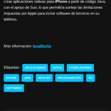
crear aplicaciones nativas para
iPhone
a partir de código Java,
con el apoyo de Sun, lo que permitiría sortear las limitaciones
impuestas por Apple para incluir software de terceros en su
teléfono.
Mas información:
InnaWorks
Etiquetas:
APLICACIONES
APPLE
COMPILADORES
IPHONE
JAVA
MOVILES
PROGRAMACIÓN
SO
SOFTWARE