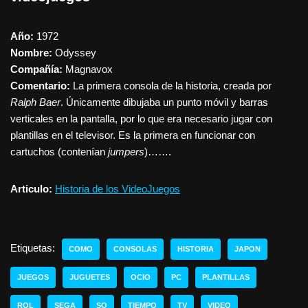
Año:
1972
Nombre:
Odyssey
Compañía:
Magnavox
Comentario:
La primera consola de la historia, creada por
Ralph Baer
. Únicamente dibujaba un punto móvil y barras
verticales en la pantalla, por lo que era necesario jugar con
plantillas en el televisor. Es la primera en funcionar con
cartuchos (contenían
jumpers
)…….
Articulo:
Historia de los VideoJuegos
Etiquetas:
COMO
CONSOLAS
HISTORIA
JAPON
JUEGOS
JUGUETES
OCIO
PC
PLANTILLAS
ROL
SEGA
SO
TIEMPO
TV
VIDEO