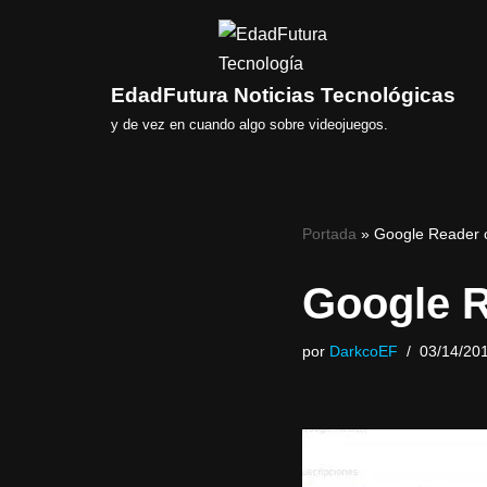
Saltar
al
EdadFutura Noticias Tecnológicas
contenido
y de vez en cuando algo sobre videojuegos.
Portada
»
Google Reader c
Google R
por
DarkcoEF
03/14/20