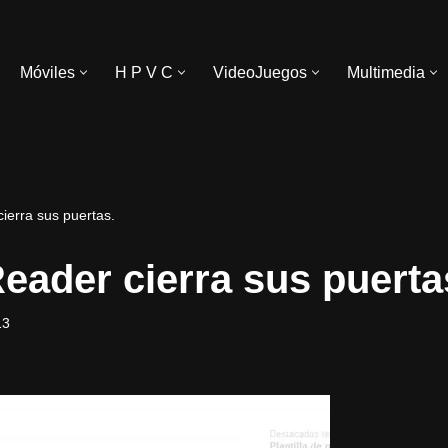
Móviles
H P V C
VideoJuegos
Multimedia
ierra sus puertas.
eader cierra sus puerta
13