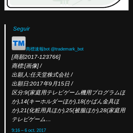
Seguir
商標速報bot
@trademark_bot
[商願2017-123766]
商標:[画像] /
出願人:任天堂株式会社 /
出願日:2017年9月15日 /
区分:9(家庭用テレビゲーム機用プログラムほ
か),14(キーホルダーほか),18(かばん金具ほ
か),21(化粧用具ほか),25(被服ほか),28(家庭用
テレビゲーム…
9:16 – 6 oct. 2017