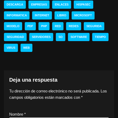
DESCARGA
EMPRESAS
ENLACES
HISPASEC
INFORMATICA
INTERNET
LIBRO
MICROSOFT
MODELO
PDF
PHP
RED
REDES
SEGURIDA
SEGURIDAD
SERVIDORES
SO
SOFTWARE
TIEMPO
VIRUS
WEB
Deja una respuesta
Tu dirección de correo electrónico no será publicada.
Los
campos obligatorios están marcados con
*
Nombre
*