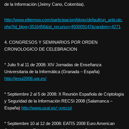
de la Información (Jeimy Cano, Colombia).
http://www.eltiempo.com/participacion/blogs/default/un_articulo.
php?id_blog=3516456&id_recurso=450009147&random=4271
4. CONGRESOS Y SEMINARIOS POR ORDEN
CRONOLOGICO DE CELEBRACION
* Julio 9 al 11 de 2008: XIV Jornadas de Enseñanza
Universitaria de la Informática (Granada – España)
http://jenui2008.ugr.es/
* Septiembre 2 al 5 de 2008: X Reunión Española de Criptología
y Seguridad de la Información RECSI 2008 (Salamanca –
España)
http://www.usal.es/~xrecsi/
* Septiembre 10 al 12 de 2008: EATIS 2008 Euro American