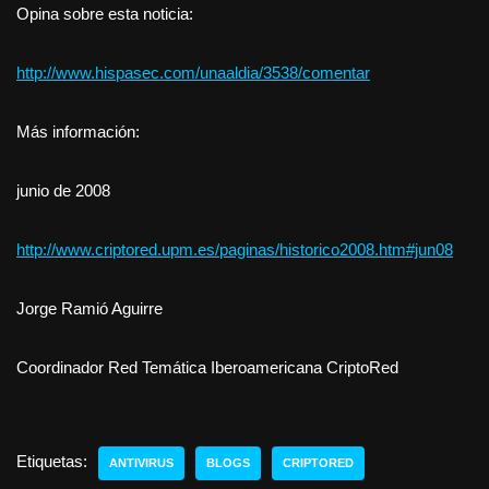
Opina sobre esta noticia:
http://www.hispasec.com/unaaldia/3538/comentar
Más información:
junio de 2008
http://www.criptored.upm.es/paginas/historico2008.htm#jun08
Jorge Ramió Aguirre
Coordinador Red Temática Iberoamericana CriptoRed
Etiquetas:
ANTIVIRUS
BLOGS
CRIPTORED