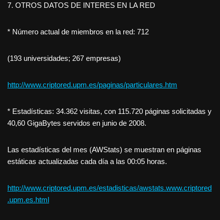
7. OTROS DATOS DE INTERES EN LA RED
* Número actual de miembros en la red: 712
(193 universidades; 267 empresas)
http://www.criptored.upm.es/paginas/particulares.htm
* Estadísticas: 34.362 visitas, con 115.720 páginas solicitadas y
40,60 GigaBytes servidos en junio de 2008.
Las estadísticas del mes (AWStats) se muestran en páginas
estáticas actualizadas cada día a las 00:05 horas.
http://www.criptored.upm.es/estadisticas/awstats.www.criptored
.upm.es.html