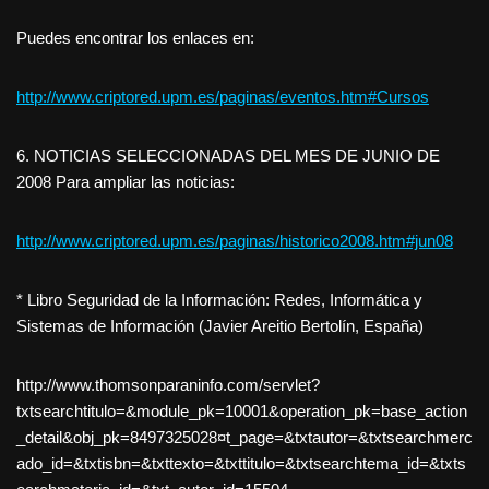
Puedes encontrar los enlaces en:
http://www.criptored.upm.es/paginas/eventos.htm#Cursos
6. NOTICIAS SELECCIONADAS DEL MES DE JUNIO DE
2008 Para ampliar las noticias:
http://www.criptored.upm.es/paginas/historico2008.htm#jun08
* Libro Seguridad de la Información: Redes, Informática y
Sistemas de Información (Javier Areitio Bertolín, España)
http://www.thomsonparaninfo.com/servlet?
txtsearchtitulo=&module_pk=10001&operation_pk=base_action
_detail&obj_pk=8497325028¤t_page=&txtautor=&txtsearchmerc
ado_id=&txtisbn=&txttexto=&txttitulo=&txtsearchtema_id=&txts