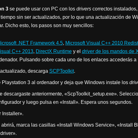
on 3
se puede usar con PC con los
drivers
correctos instalados,
 tiempo sin ser actualizados, por lo que una actualización de 
r. Dicho esto, los pasos son muy sencillos:
icrosoft .NET Framework 4.5
,
Microsoft Visual C++ 2010 Redist
Visual C++ 2013
,
DirectX Runtime
y el
driver
de los mandos de 
rdenador. Pulsando sobre cada uno de los enlaces accederás a 
 actualizado, descarga
SCPToolkit
.
Playstation 3 al ordenador y deja que Windows instale los
driv
ue descargaste anteriormente, «ScpToolkit_setup.exe». Seleccio
onfigurador y luego pulsa en «Install». Espera unos segundos.
Installer».
 abrirá, marca las casillas «Install Windows Service», «Install B
driver».