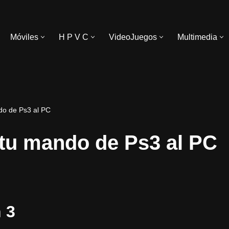
Móviles
H P V C
VideoJuegos
Multimedia
do de Ps3 al PC
tu mando de Ps3 al PC
 3