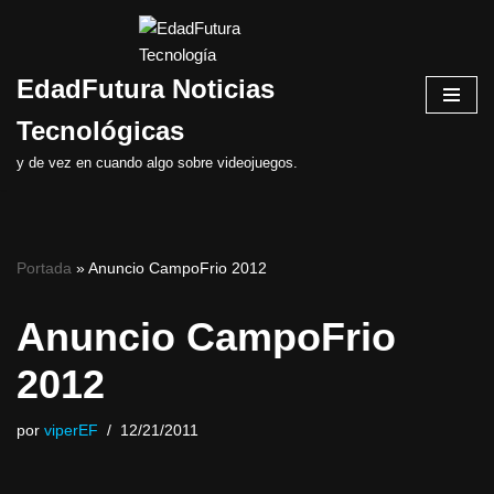
Saltar
EdadFutura Noticias
al
contenido
Tecnológicas
y de vez en cuando algo sobre videojuegos.
Portada
»
Anuncio CampoFrio 2012
Anuncio CampoFrio
2012
por
viperEF
12/21/2011