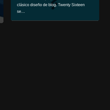
clásico diseño de blog. Twenty Sixteen
se…