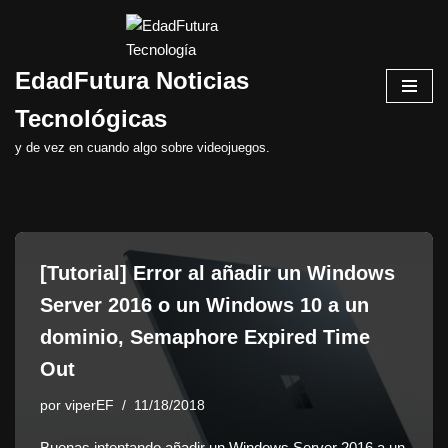
Saltar
EdadFutura Noticias
al
contenido
Tecnológicas
y de vez en cuando algo sobre videojuegos.
[Tutorial] Error al añadir un Windows
Server 2016 o un Windows 10 a un
dominio, Semaphore Expired Time
Out
por
viperEF
11/18/2018
Buenas intentando añadir un Windows Server 2016 a un