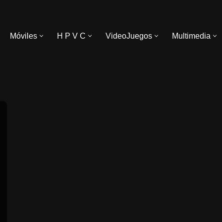
Móviles
H P V C
VideoJuegos
Multimedia