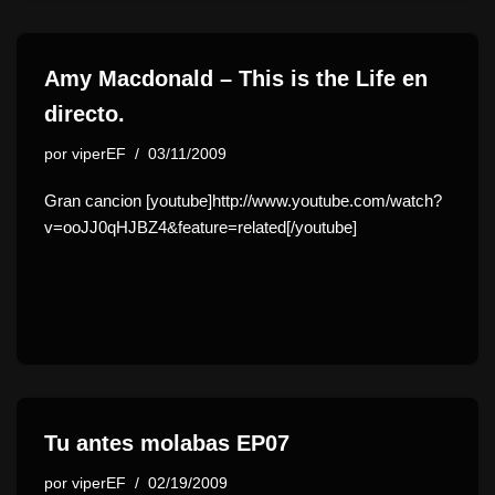
Amy Macdonald – This is the Life en
directo.
por
viperEF
03/11/2009
Gran cancion [youtube]http://www.youtube.com/watch?
v=ooJJ0qHJBZ4&feature=related[/youtube]
Tu antes molabas EP07
por
viperEF
02/19/2009