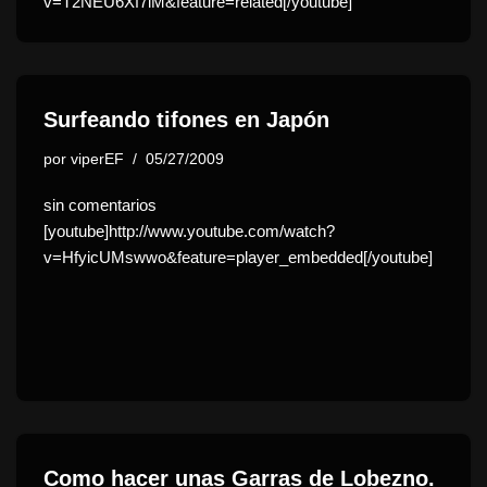
v=T2NEU6Xf7lM&feature=related[/youtube]
Surfeando tifones en Japón
por
viperEF
05/27/2009
sin comentarios
[youtube]http://www.youtube.com/watch?
v=HfyicUMswwo&feature=player_embedded[/youtube]
Como hacer unas Garras de Lobezno.