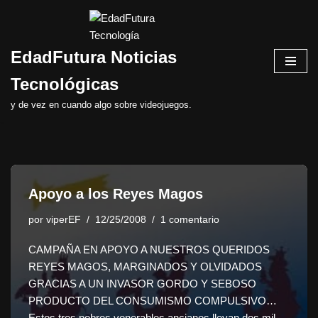
Saltar
EdadFutura Noticias
al
contenido
Tecnológicas
y de vez en cuando algo sobre videojuegos.
Apoyo a los Reyes Magos
por
viperEF
12/25/2008
1 comentario
CAMPAÑA EN APOYO A NUESTROS QUERIDOS
REYES MAGOS, MARGINADOS Y OLVIDADOS
GRACIAS A UN INVASOR GORDO Y SEBOSO
PRODUCTO DEL CONSUMISMO COMPULSIVO…
Estos tres pobres venerables ancianos llevan dos mil