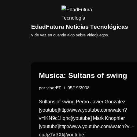
Saltar
al
EdadFutura Noticias Tecnológicas
contenido
y de vez en cuando algo sobre videojuegos.
Musica: Sultans of swing
por
viperEF
05/19/2008
Sultans of swing Pedro Javier Gonzalez
[youtube]http://www.youtube.com/watch?
v=IKN9c1llqhc[/youtube] Mark Knophler
[youtube]http://www.youtube.com/watch?v=-
euJjZIV3Xk[/youtube]