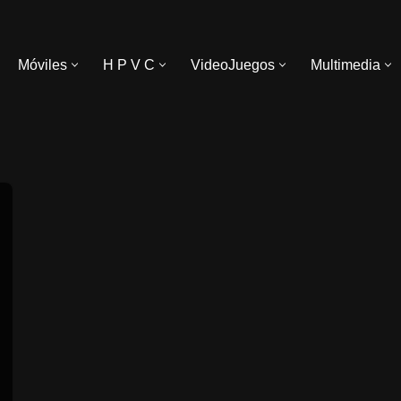
Móviles
H P V C
VideoJuegos
Multimedia