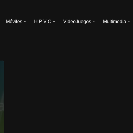
Móviles
H P V C
VideoJuegos
Multimedia