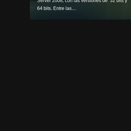
Server 2008, con las versiones de 32 bits y
64 bits. Entre las…