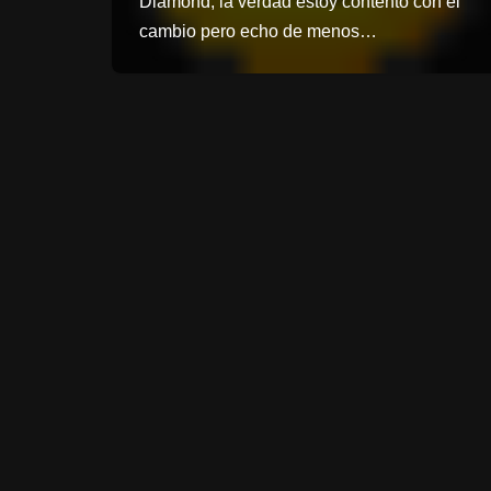
Diamond, la verdad estoy contento con el
cambio pero echo de menos…