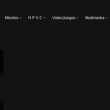
Móviles
H P V C
VideoJuegos
Multimedia